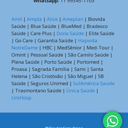
Whatsapp:
11 99345-1703
Amil
|
Ampla
|
Alice
|
Ameplan
| Biovida
Saúde | Blue Saúde | BlueMed | Bradesco
Saúde | Care Plus |
Dona Saúde
| Elite Saúde
| Go Care | Garantia Saúde |
Hapvida
NotreDame
| HBC | MedSênior | Med-Tour |
Omint | Pessoal Saúde | São Camilo Saúde |
Plena Saúde | Porto Saúde | Portomed |
Proasa | Sagrada Família | Sami | Santa
Helena | São Cristóvão | São Miguel | SB
Saúde | Seguros Unimed |
SulAmérica Saúde
| Trasmontano Saúde |
Única Saúde
|
UniHosp
@DoutorConvênios