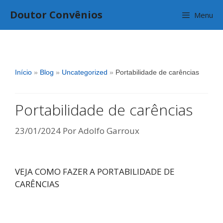
Pular
Doutor Convênios
Menu
para
o
conteúdo
Início
»
Blog
»
Uncategorized
»
Portabilidade de carências
Portabilidade de carências
23/01/2024
Por
Adolfo Garroux
VEJA COMO FAZER A PORTABILIDADE DE
CARÊNCIAS