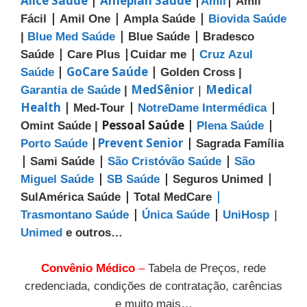
Alice Saúde
|
Ameplan Saúde
|
|
Amil
Amil
|
|
|
Fácil
Amil One
Ampla Saúde
Biovida Saúde
|
|
|
Blue Med Saúde
Blue Saúde
Bradesco
|
|
|
Saúde
Care Plus
Cuidar me
Cruz Azul
|
GoCare Saúde
|
Saúde
Golden Cross |
MedSênior
|
Medical
Garantia de Saúde
|
Health
|
|
|
Med-Tour
NotreDame Intermédica
Pessoal Saúde |
|
Omint Saúde |
Plena Saúde
|
Prevent Senior
|
Porto Saúde
Sagrada Família
|
|
|
Sami Saúde
São Cristóvão Saúde
São
|
|
|
Miguel Saúde
SB Saúde
Seguros Unimed
|
|
SulAmérica Saúde
Total MedCare
|
|
|
Trasmontano Saúde
Única Saúde
UniHosp
Unimed
e outros…
Convênio Médico
–
Tabela de Preços, rede
credenciada, condições de contratação, carências
e muito mais…