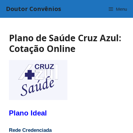
Pular
Doutor Convênios
Menu
para
o
conteúdo
Plano de Saúde Cruz Azul:
Cotação Online
Plano Ideal
Rede Credenciada