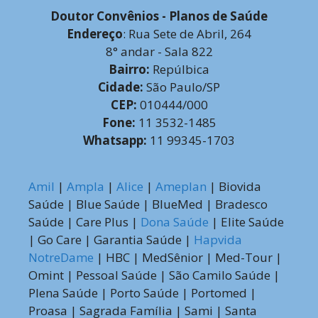
Doutor Convênios - Planos de Saúde
Endereço
: Rua Sete de Abril, 264
8° andar - Sala 822
Bairro:
Repúlbica
Cidade:
São Paulo/SP
CEP:
010444/000
Fone:
11 3532-1485
Whatsapp:
11 99345-1703
Amil
|
Ampla
|
Alice
|
Ameplan
| Biovida
Saúde | Blue Saúde | BlueMed | Bradesco
Saúde | Care Plus |
Dona Saúde
| Elite Saúde
| Go Care | Garantia Saúde |
Hapvida
NotreDame
| HBC | MedSênior | Med-Tour |
Omint | Pessoal Saúde | São Camilo Saúde |
Plena Saúde | Porto Saúde | Portomed |
Proasa | Sagrada Família | Sami | Santa